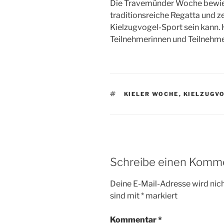
Die Travemünder Woche bewies
traditionsreiche Regatta und z
Kielzugvogel-Sport sein kann. 
Teilnehmerinnen und Teilnehme
SCHLAGWÖRTER
KIELER WOCHE
,
KIELZUGV
Schreibe einen Komm
Deine E-Mail-Adresse wird nicht
sind mit
*
markiert
Kommentar
*