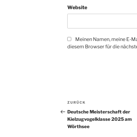
Website
Meinen Namen, meine E-Mai
diesem Browser für die nächs
Beitrags-
Vorheriger
ZURÜCK
Navigation
Beitrag
Deutsche Meisterschaft der
Kielzugvogelklasse 2025 am
Wörthsee