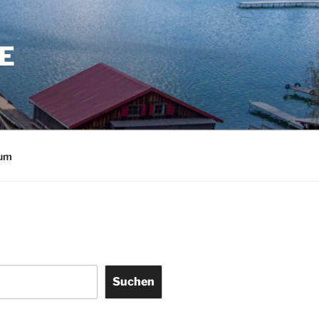
E
sum
Suchen