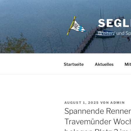
Zum
Inhalt
springen
SEGL
Breiten- und S
Startseite
Aktuelles
Mit
VERÖFFENTLICHT
AUGUST 1, 2025
VON
ADMIN
AM
Spannende Rennen 
Travemünder Woch