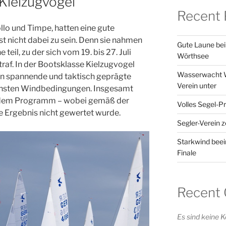
 Kielzugvogel
Recent 
llo und Timpe, hatten eine gute
t nicht dabei zu sein. Denn sie nahmen
Gute Laune bei
eil, zu der sich vom 19. bis 27. Juli
Wörthsee
traf. In der Bootsklasse Kielzugvogel
Wasserwacht W
den spannende und taktisch geprägte
Verein unter
ichsten Windbedingungen. Insgesamt
f dem Programm – wobei gemäß der
Volles Segel-
e Ergebnis nicht gewertet wurde.
Segler-Verein z
Starkwind beein
Finale
Recent
Es sind keine