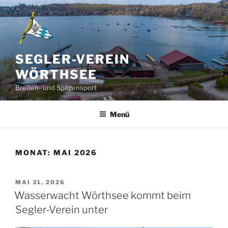
Zum
Inhalt
springen
SEGLER-VEREIN
WÖRTHSEE
Breiten- und Spitzensport
Menü
MONAT:
MAI 2026
VERÖFFENTLICHT
MAI 31, 2026
AM
Wasserwacht Wörthsee kommt beim
Segler-Verein unter